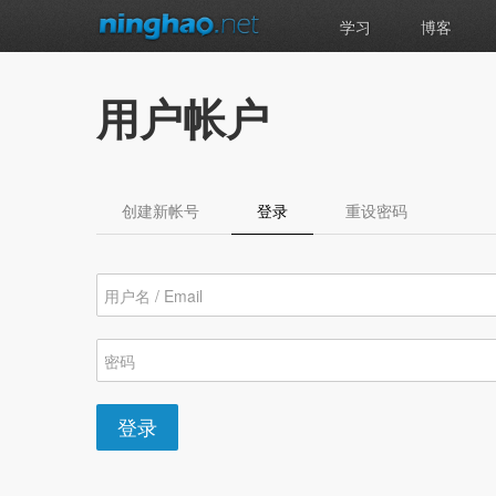
学习
博客
用户帐户
创建新帐号
登录
（活动标签）
重设密码
登录