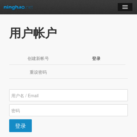
学习
用户帐户
博客
登录
创建新帐号
登录
（活动标签）
注册
重设密码
订阅课程
登录