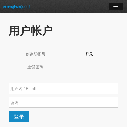
学习
用户帐户
博客
登录
创建新帐号
登录
（活动标签）
注册
重设密码
订阅课程
登录