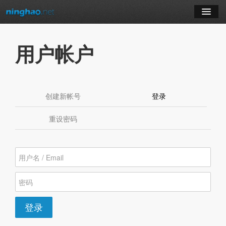
学习
用户帐户
博客
登录
创建新帐号
登录
（活动标签）
注册
重设密码
订阅课程
登录