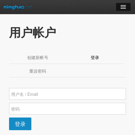
学习
用户帐户
博客
登录
创建新帐号
登录
（活动标签）
注册
重设密码
订阅课程
登录