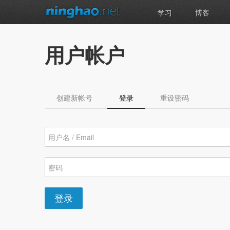
学习
博客
用户帐户
创建新帐号
登录
（活动标签）
重设密码
登录