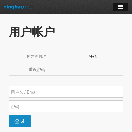
学习
用户帐户
博客
登录
创建新帐号
登录
（活动标签）
注册
重设密码
订阅课程
登录