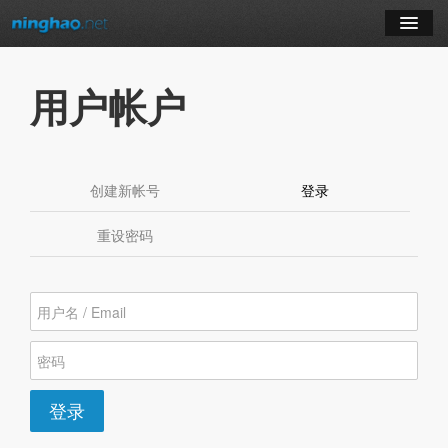
学习
用户帐户
博客
登录
创建新帐号
登录
（活动标签）
注册
重设密码
订阅课程
登录