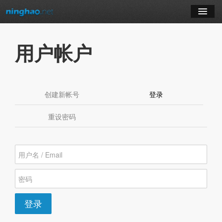
学习
用户帐户
博客
登录
创建新帐号
登录
（活动标签）
注册
重设密码
订阅课程
登录