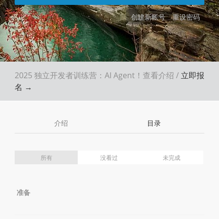
创建新帐号
重设密码
2025 独立开发者训练营：AI Agent！
查看介绍
/
立即报
名 →
介绍
目录
所有
没看过
未完成
准备