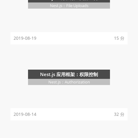
Nest.js：File Uploads
2019-08-19
15 分
Nest.js 应用框架：权限控制
Nest.js：Authorization
2019-08-14
32 分