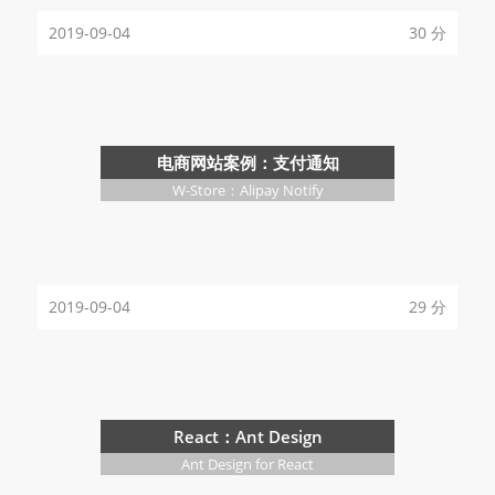
2019-09-04
30 分
电商网站案例：支付通知
W-Store：Alipay Notify
2019-09-04
29 分
React：Ant Design
Ant Design for React