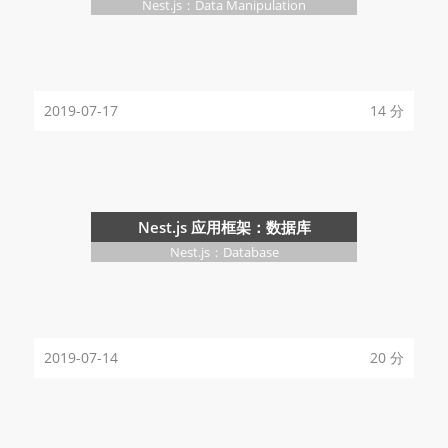
Nest.js：Data Manipulation
2019-07-17
14 分
Nest.js 应用框架：数据库
Nest.js：Database
2019-07-14
20 分