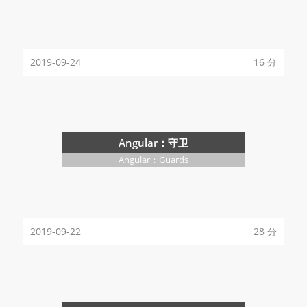
2019-09-24
16 分
Angular：守卫
Angular：Guards
2019-09-22
28 分