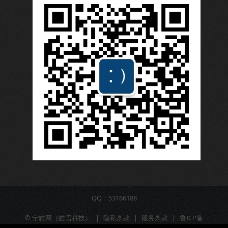
QQ：53166188
©
宁皓网（皓雪科技）
|
隐私条款
|
服务条款
|
鲁ICP备
16009309号-6
|
营业执照