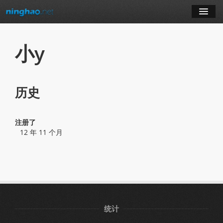
学习
小y
博客
历史
登录
注册
注册了
12 年 11 个月
订阅课程
统计