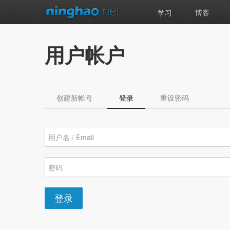
学习
博客
用户帐户
创建新帐号
登录
（活动标签）
重设密码
登录