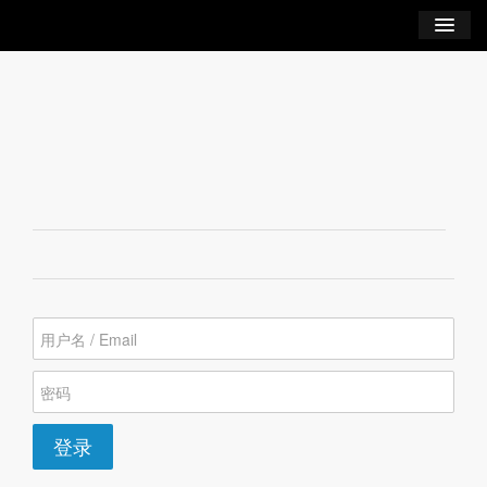
学习
用户帐户
博客
登录
创建新帐号
登录
（活动标签）
注册
重设密码
订阅课程
登录