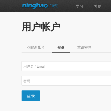
学习
博客
用户帐户
创建新帐号
登录
（活动标签）
重设密码
登录