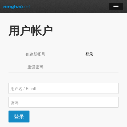
学习
用户帐户
博客
登录
创建新帐号
登录
（活动标签）
注册
重设密码
订阅课程
登录