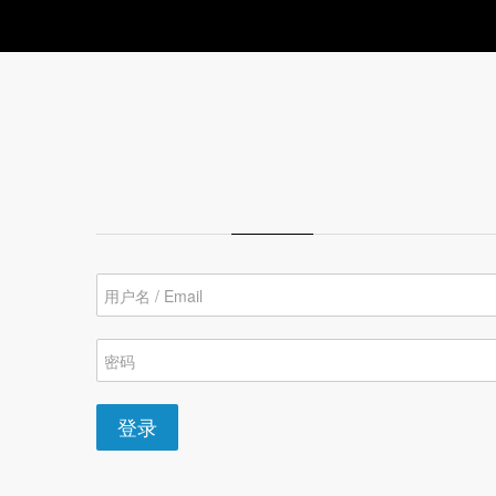
学习
博客
用户帐户
创建新帐号
登录
（活动标签）
重设密码
登录