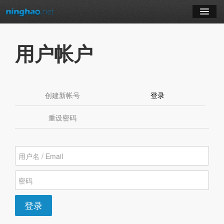
学习
用户帐户
博客
登录
创建新帐号
登录
（活动标签）
注册
重设密码
订阅课程
登录