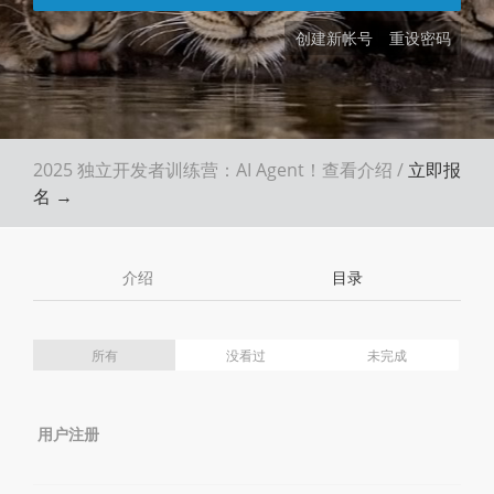
创建新帐号
重设密码
2025 独立开发者训练营：AI Agent！
查看介绍
/
立即报
名 →
介绍
目录
所有
没看过
未完成
用户注册