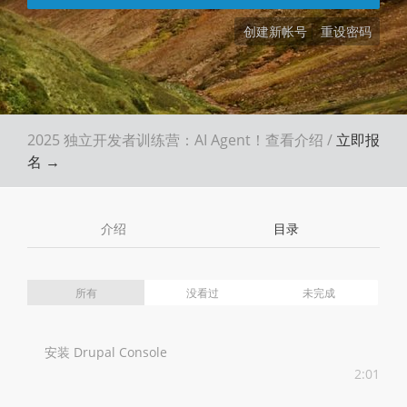
创建新帐号
重设密码
2025 独立开发者训练营：AI Agent！
查看介绍
/
立即报
名 →
介绍
目录
所有
没看过
未完成
安装 Drupal Console
2:01