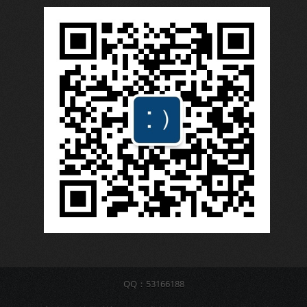
QQ：53166188