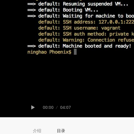
Seek
Current
00:00
Duration
04:07
time
Play
介绍
目录