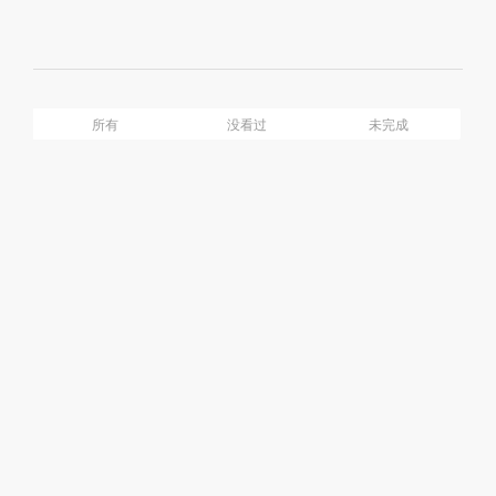
Mute
Ful
介绍
目录
所有
没看过
未完成