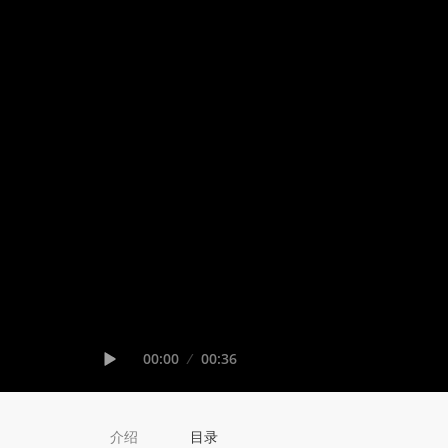
Seek
Current
00:00
Duration
00:36
time
Play
介绍
目录