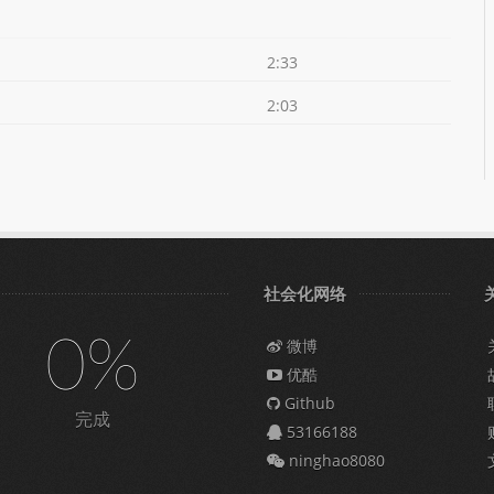
2:33
2:03
社会化网络
0%
微博
优酷
Github
完成
53166188
ninghao8080