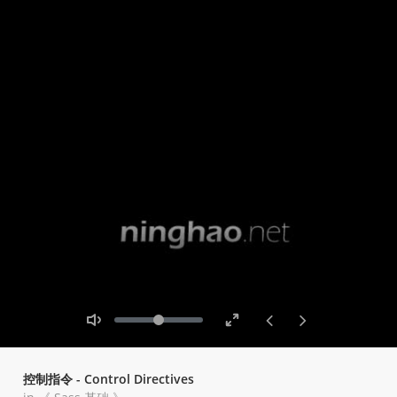
Toggle
Toggle
Volume
Mute
Fullscreen
控制指令 - Control Directives