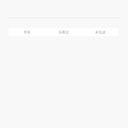
Mute
Ful
介绍
目录
所有
没看过
未完成