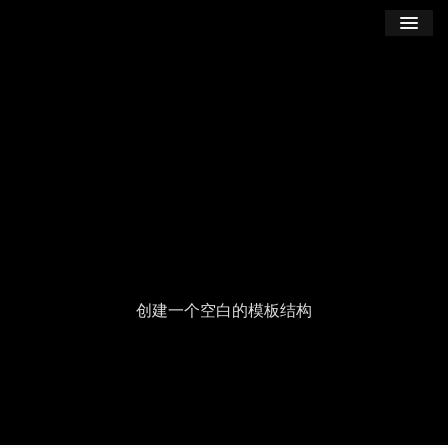
学习
博客
登录
注册
订阅课程
创建一个空白的模板结构
Seek
Current
00:00
Duration
06:19
time
Play
Toggle
Tog
Volume