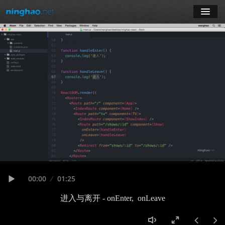
学习
博客
登录
注册
订阅课程
Seek
Current
00:00
Duration
01:25
time
Play
进入与离开 - onEnter, onLeave