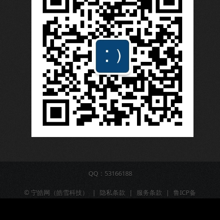
QQ：53166188
©
宁皓网（皓雪科技）
|
隐私条款
|
服务条款
|
鲁ICP备
16009309号-6
|
营业执照