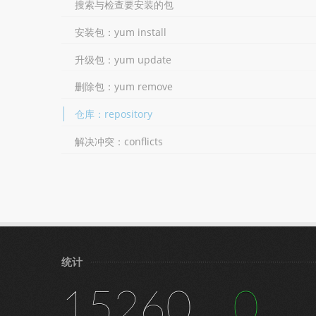
搜索与检查要安装的包
安装包：yum install
升级包：yum update
删除包：yum remove
仓库：repository
解决冲突：conflicts
统计
15260
0