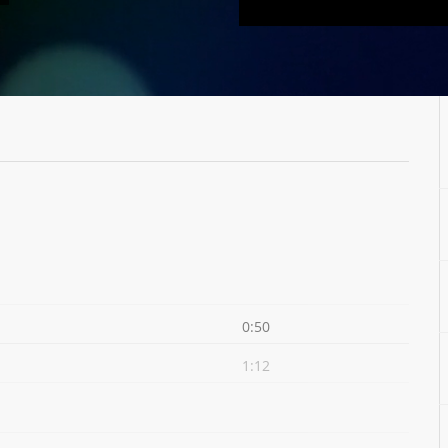
0:50
1:12