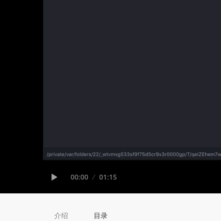
Seek
Current
00:00
Duration
01:15
time
Play
介绍
目录