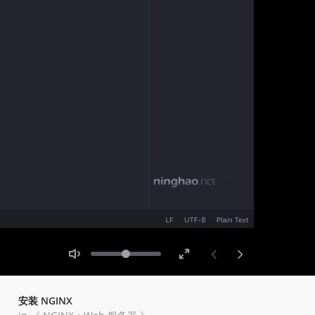
Toggle
Toggle
Volume
Mute
Fullscreen
安装 NGINX