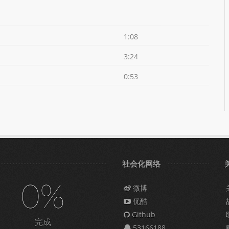
1:08
3:24
0:53
社会化网络
0%
微博
优酷
Github
完成
53166188