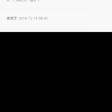
in 《
Sketch：插件
》
发布于:
2016-12-19 08:40
更新于:
2016-12-25 16:44
作者:
王皓