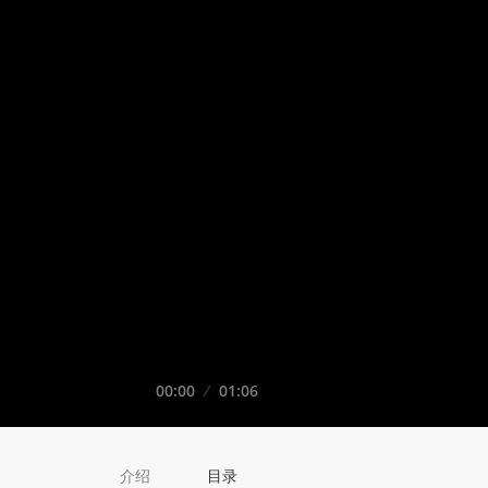
Seek
Current
00:00
Duration
01:06
time
Play
介绍
目录