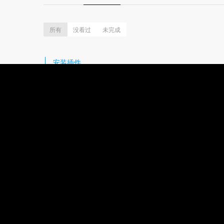
所有
没看过
未完成
安装插件
Icon Font：图标字体
Compo：动态按钮
Renameit：重命名图层
Craft：安装
Craft：快速填充图片或文字内容