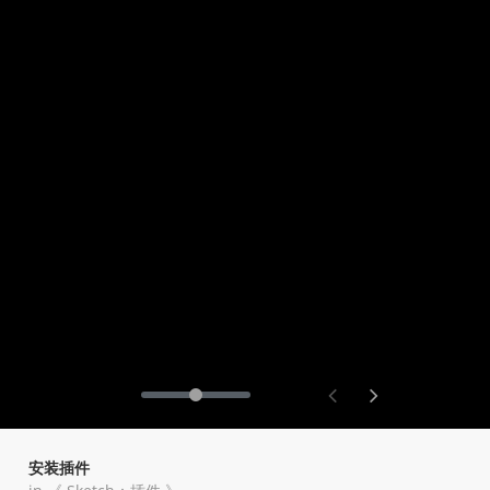
Toggle
Toggle
Volume
Mute
Fullscreen
安装插件