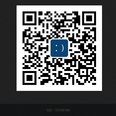
QQ：53166188