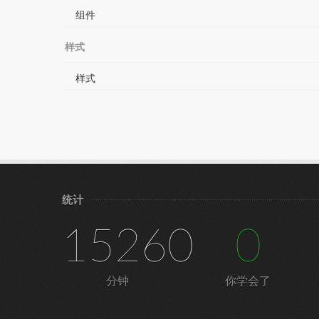
组件
样式
样式
统计
15260
0
分钟
你学会了