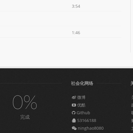
3:54
1:46
社会化网络
0%
微博
优酷
Github
完成
53166188
ninghao8080