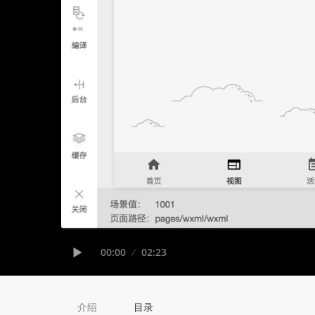
Seek
Current
00:00
Duration
02:23
time
Play
介绍
目录