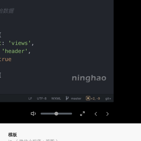
Toggle
Toggle
Volume
Mute
Fullscreen
模板