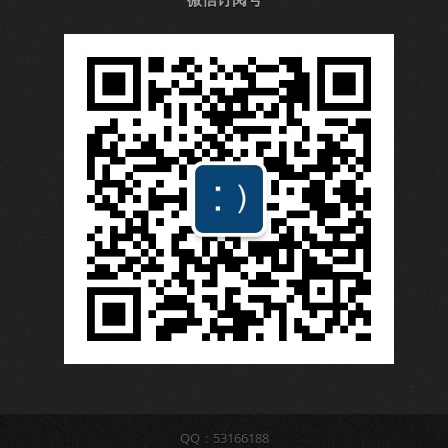
QQ：53166188