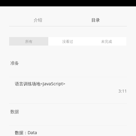
Toggle
Toggle
Volume
Mute
Fullscreen
介绍
目录
所有
没看过
未完成
准备
语言训练场地<JavaScript>
3:11
数据
数据：Data