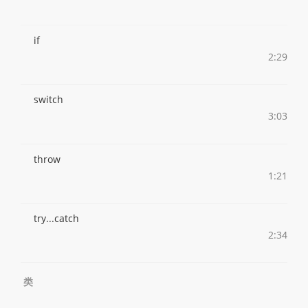
if
2:29
switch
3:03
throw
1:21
try...catch
2:34
类