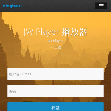
学习
JW Player 播放器
博客
JW Player
登录
— 王皓
注册
订阅课程
登录