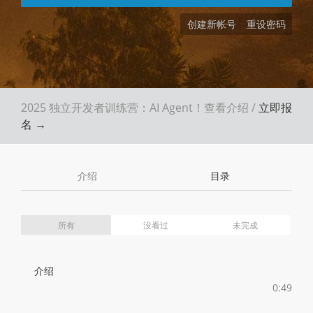
创建新帐号
重设密码
2025 独立开发者训练营：AI Agent！
查看介绍
/
立即报
名 →
介绍
目录
所有
没看过
未完成
介绍
0:49