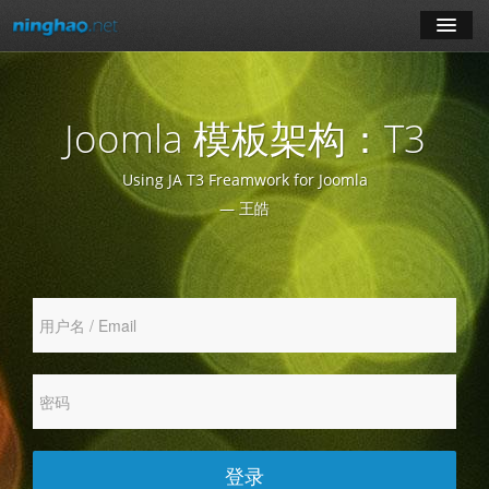
学习
Joomla 模板架构：T3
博客
Using JA T3 Freamwork for Joomla
登录
— 王皓
注册
订阅课程
登录