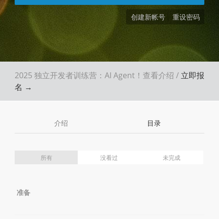
创建新帐号
重设密码
2025 独立开发者训练营：AI Agent！
查看介绍
/
立即报
名 →
介绍
目录
所有
没看过
未完成
准备