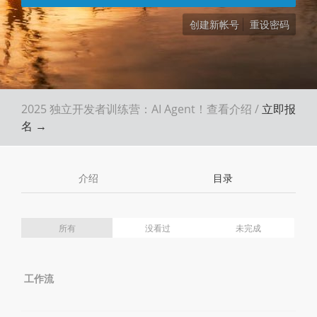
创建新帐号
重设密码
2025 独立开发者训练营：AI Agent！
查看介绍
/
立即报
名 →
介绍
目录
所有
没看过
未完成
工作流