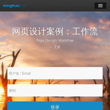
学习
网页设计案例：工作流
博客
Page Design: Workflow
登录
— 王皓
注册
订阅课程
登录