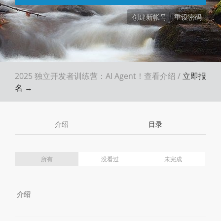
创建新帐号
重设密码
2025 独立开发者训练营：AI Agent！
查看介绍
/
立即报
名 →
介绍
目录
所有
没看过
未完成
介绍