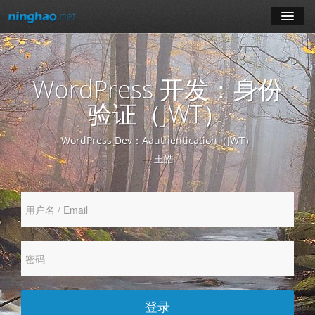
学习
WordPress 开发：身份
博客
验证（JWT）
登录
WordPress Dev：Aauthentication（JWT）
— 王皓
注册
订阅课程
登录