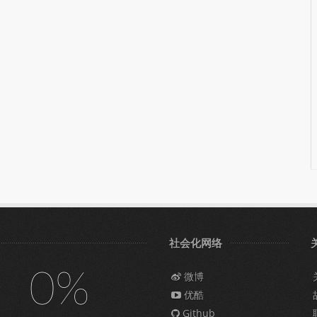
社会化网络
0%
微博
优酷
Github