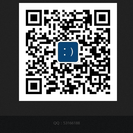
QQ：53166188