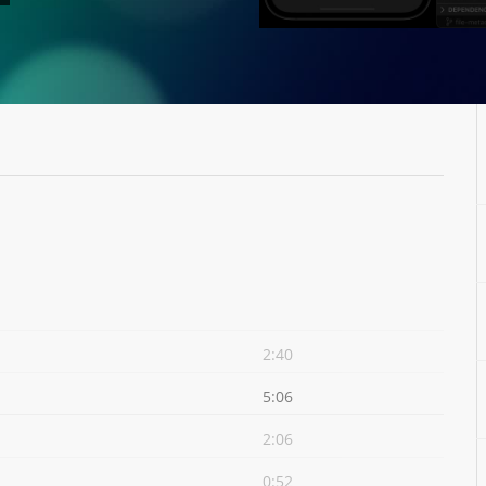
2:40
5:06
2:06
0:52