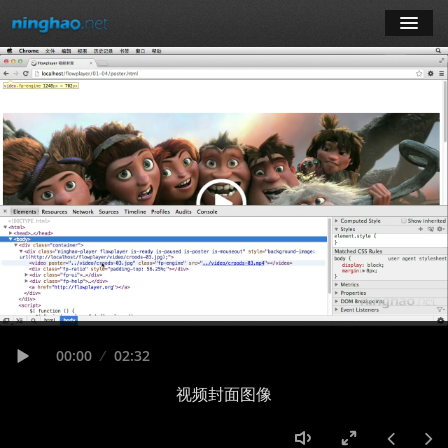
学习
博客
登录
注册
订阅课程
Seek
Current
00:00
Duration
02:32
time
Play
视频封面图像