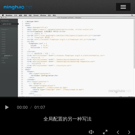
学习
博客
登录
注册
订阅课程
Seek
Current
00:00
Duration
01:07
time
Play
全局配置的另一种写法