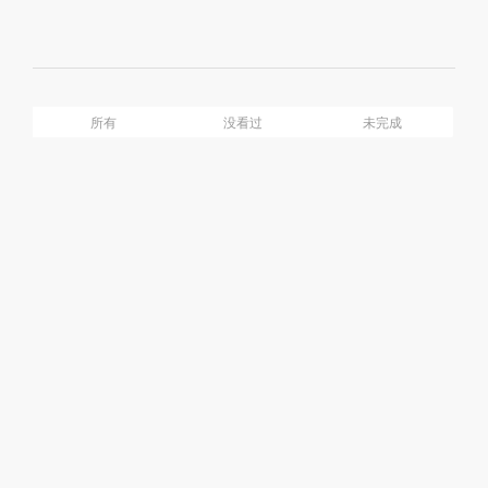
Mute
Ful
介绍
目录
所有
没看过
未完成