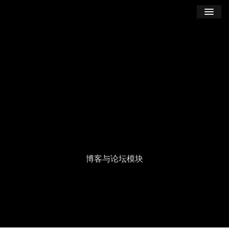
学习
博客
登录
注册
订阅课程
博客与论坛模块
Seek
Current
00:00
Duration
05:02
time
Play
Toggle
Tog
Volume