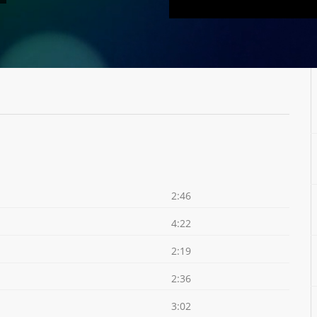
2:46
4:22
2:19
2:36
3:02