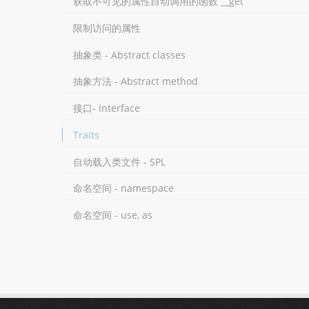
获取不可见的属性自动调用的函数 __get
限制访问的属性
抽象类 - Abstract classes
抽象方法 - Abstract method
接口- Interface
Traits
自动载入类文件 - SPL
命名空间 - namespace
命名空间 - use, as