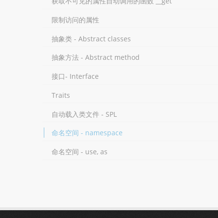
获取不可见的属性自动调用的函数 __get
限制访问的属性
抽象类 - Abstract classes
抽象方法 - Abstract method
接口- Interface
Traits
自动载入类文件 - SPL
命名空间 - namespace
命名空间 - use, as