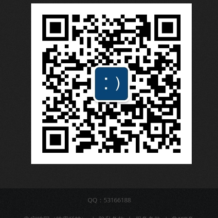
QQ：53166188