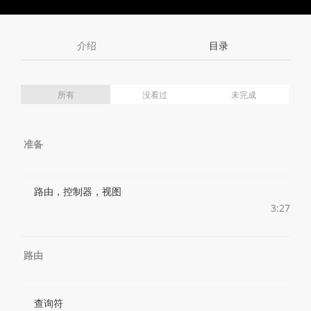
Toggle
Toggle
Volume
Mute
Fullscreen
介绍
目录
所有
没看过
未完成
准备
路由，控制器，视图
3:27
路由
查询符