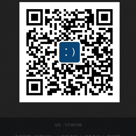
QQ：53166188