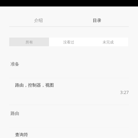
Toggle
Toggle
Volume
Mute
Fullscreen
介绍
目录
所有
没看过
未完成
准备
路由，控制器，视图
3:27
路由
查询符