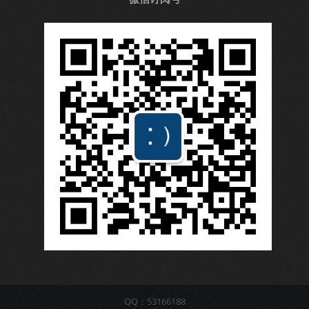
QQ：53166188