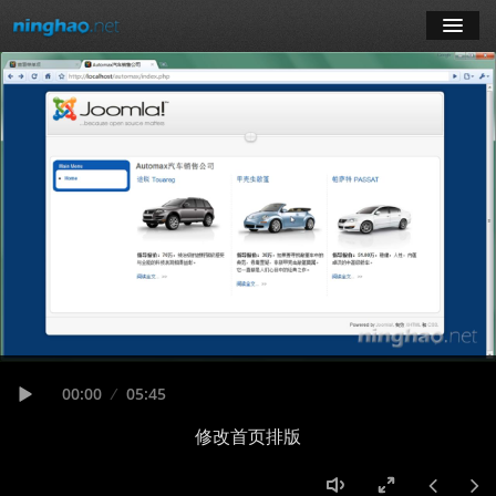
学习
博客
登录
注册
订阅课程
Seek
Current
00:00
Duration
05:45
time
Play
修改首页排版