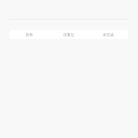
Mute
Ful
介绍
目录
所有
没看过
未完成