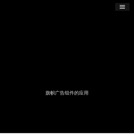
学习
博客
登录
注册
订阅课程
旗帜广告组件的应用
Seek
Current
00:00
Duration
07:56
time
Play
Toggle
Tog
Volume